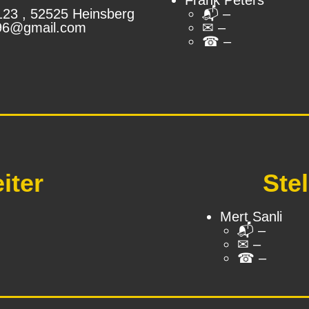
Frank Peters
123 , 52525 Heinsberg
📬︎ –
96@gmail.com
✉ –
☎ –
iter
Stel
Mert Sanli
📬︎ –
✉ –
☎ –