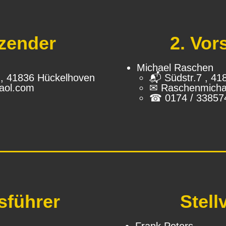
tzender
2. Vor
Michael Raschen
3 , 41836 Hückelhoven
📬︎ Südstr.7 , 4
aol.com
✉ Raschenmicha
☎ 0174 / 33857
sführer
Stell