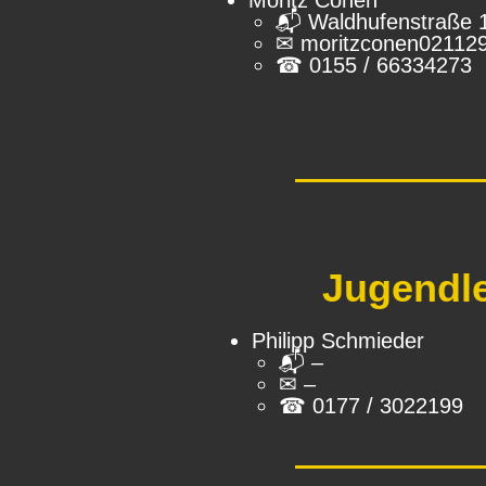
Moritz Conen
📬︎ Waldhufenstraße 
✉ moritzconen02112
☎ 0155 / 66334273
Jugendle
Philipp Schmieder
📬︎ –
✉ –
☎ 0177 / 3022199