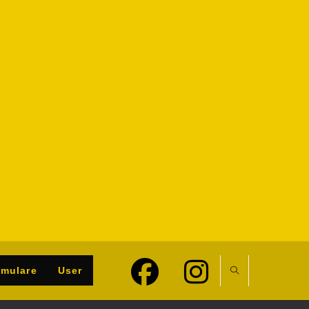
rmulare
User