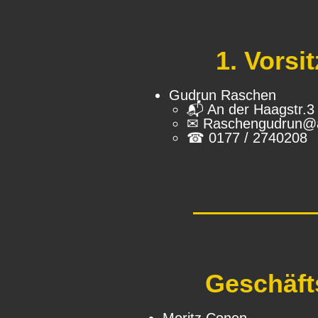
1. Vorsi
Gudrun Raschen
📬︎ An der Haagstr.
✉ Raschengudrun@
☎ 0177 / 2740208
Geschäft