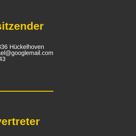
sitzender
1836 Hückelhoven
el@googlemail.com
43
vertreter